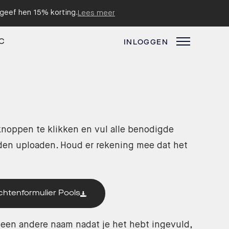
n geef hen 15% korting.
Lees meer
C
INLOGGEN
knoppen te klikken en vul alle benodigde
nden uploaden. Houd er rekening mee dat het
chtenformulier Pools
r een andere naam nadat je het hebt ingevuld,