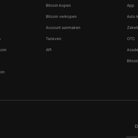
Bitcoin kopen
App
Bitcoin verkopen
Auto I
Account aanmaken
Zakeli
n
Tarieven
OTC
coin
API
Acad
r
Bitcoi
oin
D