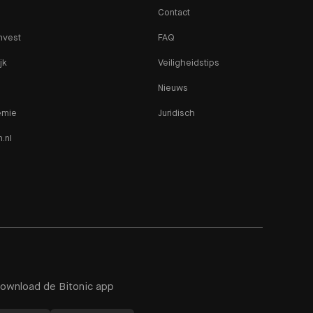
Contact
nvest
FAQ
jk
Veiligheidstips
Nieuws
emie
Juridisch
n.nl
ownload de Bitonic app