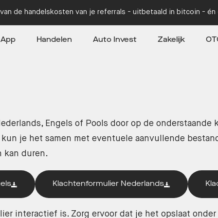
van de handelskosten van je referrals - uitbetaald in bitcoin - é
App
Handelen
Auto Invest
Zakelijk
OT
ederlands, Engels of Pools door op de onderstaande 
d, kun je het samen met eventuele aanvullende besta
n kan duren.
els
Klachtenformulier Nederlands
Kla
er interactief is. Zorg ervoor dat je het opslaat onde