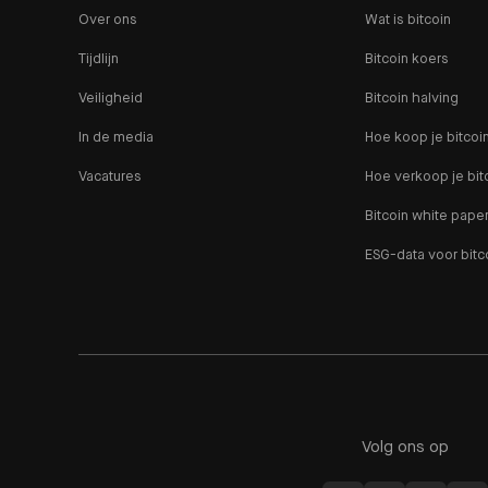
Over ons
Wat is bitcoin
Tijdlijn
Bitcoin koers
Veiligheid
Bitcoin halving
In de media
Hoe koop je bitcoi
Vacatures
Hoe verkoop je bit
Bitcoin white pape
ESG-data voor bitc
Volg ons op