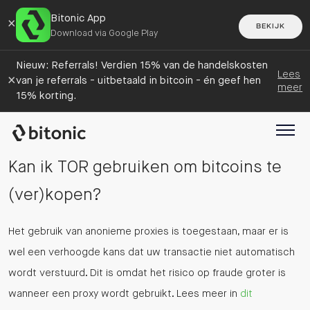
Bitonic App
×
BEKIJK
Download via Google Play
Nieuw: Referrals! Verdien 15% van de handelskosten
Lees
×
van je referrals - uitbetaald in bitcoin - én geef hen
meer
15% korting.
Kan ik TOR gebruiken om bitcoins te
(ver)kopen?
Het gebruik van anonieme proxies is toegestaan, maar er is
wel een verhoogde kans dat uw transactie niet automatisch
wordt verstuurd. Dit is omdat het risico op fraude groter is
wanneer een proxy wordt gebruikt. Lees meer in
dit