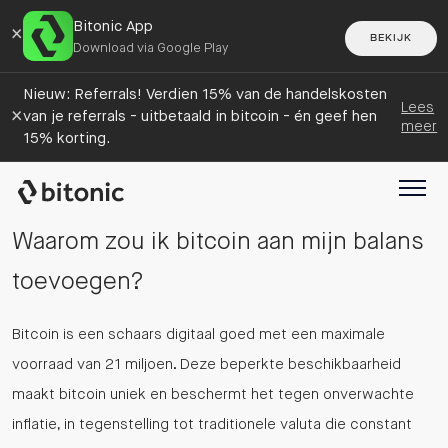
Bitonic App
×
BEKIJK
Download via Google Play
Nieuw: Referrals! Verdien 15% van de handelskosten
Lees
×
van je referrals - uitbetaald in bitcoin - én geef hen
meer
15% korting.
Waarom zou ik bitcoin aan mijn balans
toevoegen?
Bitcoin is een schaars digitaal goed met een maximale
voorraad van 21 miljoen. Deze beperkte beschikbaarheid
maakt bitcoin uniek en beschermt het tegen onverwachte
inflatie, in tegenstelling tot traditionele valuta die constant