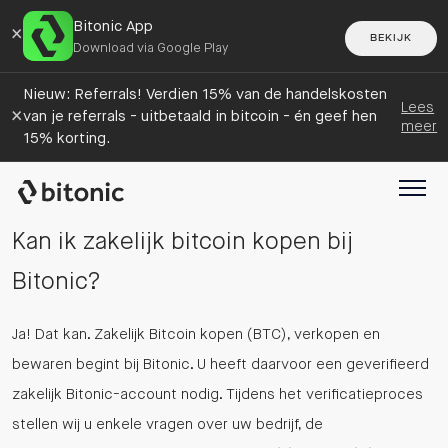
Bitonic App
×
BEKIJK
Download via Google Play
Nieuw: Referrals! Verdien 15% van de handelskosten
Lees
×
van je referrals - uitbetaald in bitcoin - én geef hen
meer
15% korting.
Kan ik zakelijk bitcoin kopen bij
Bitonic?
Ja! Dat kan. Zakelijk Bitcoin kopen (BTC), verkopen en
bewaren begint bij Bitonic. U heeft daarvoor een geverifieerd
zakelijk Bitonic-account nodig. Tijdens het verificatieproces
stellen wij u enkele vragen over uw bedrijf, de