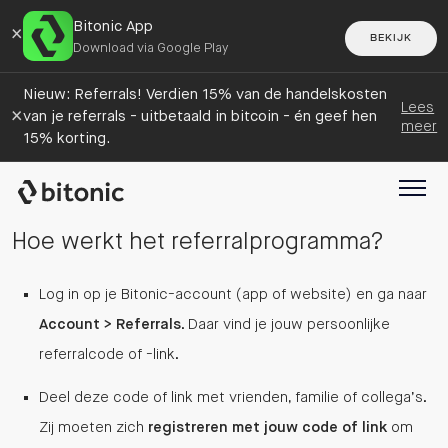
Bitonic App
×
BEKIJK
Download via Google Play
Nieuw: Referrals! Verdien 15% van de handelskosten
Lees
×
van je referrals - uitbetaald in bitcoin - én geef hen
meer
15% korting.
Hoe werkt het referralprogramma?
Log in op je Bitonic-account (app of website) en ga naar
Account > Referrals
. Daar vind je jouw persoonlijke
referralcode of -link.
Deel deze code of link met vrienden, familie of collega’s.
Zij moeten zich
registreren met jouw code of link
om