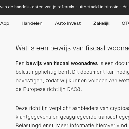
van de handelskosten van je referrals - uitbetaald in bitcoin - é
App
Handelen
Auto Invest
Zakelijk
OT
Wat is een bewijs van fiscaal woon
Een
bewijs van fiscaal woonadres
is een docum
belastingplichtig bent. Dit document kan nodig
bevestigen, zodat wij kunnen voldoen aan wette
de Europese richtlijn DAC8.
Deze richtlijn verplicht aanbieders van crypto
klantgegevens en geaggregeerde transactiegeg
Belastingdienst. Meer informatie hierover vind 