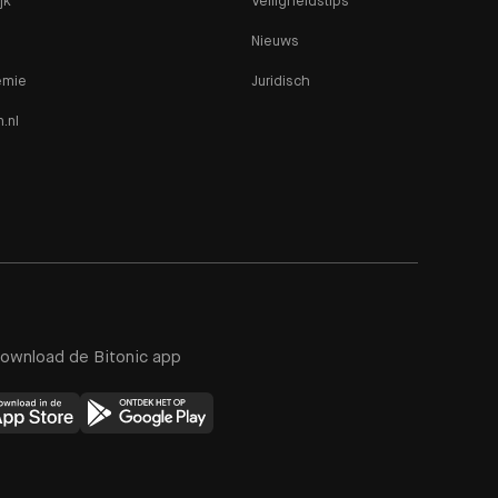
jk
Veiligheidstips
Nieuws
emie
Juridisch
n.nl
ownload de Bitonic app