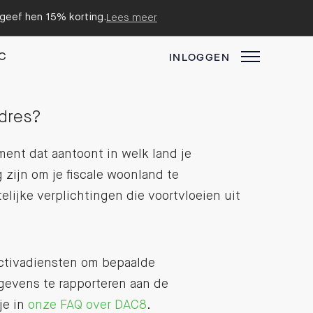
n geef hen 15% korting.
Lees meer
C
INLOGGEN
adres?
ent dat aantoont in welk land je
 zijn om je fiscale woonland te
lijke verplichtingen die voortvloeien uit
activadiensten om bepaalde
evens te rapporteren aan de
je in
onze FAQ over DAC8
.