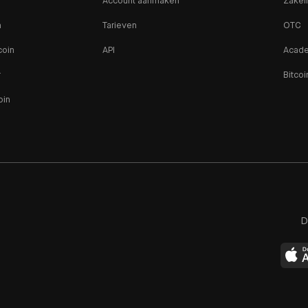
Account aanmaken
Zakeli
n
Tarieven
OTC
coin
API
Acad
r
Bitcoi
oin
D