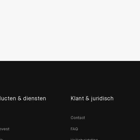
ducten & diensten
Klant & juridisch
Contact
nvest
FAQ