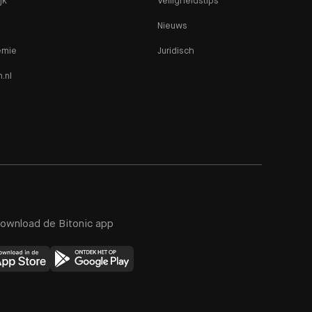
jk
Veiligheidstips
Nieuws
emie
Juridisch
n.nl
ownload de Bitonic app