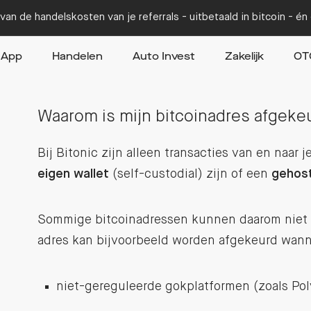
van de handelskosten van je referrals - uitbetaald in bitcoin - é
App
Handelen
Auto Invest
Zakelijk
OT
Waarom is mijn bitcoinadres afgeke
Bij Bitonic zijn alleen transacties van en naar 
eigen wallet
(self-custodial) zijn of een
gehost
Sommige bitcoinadressen kunnen daarom niet 
adres kan bijvoorbeeld worden afgekeurd wannee
niet-gereguleerde gokplatformen (zoals Pol