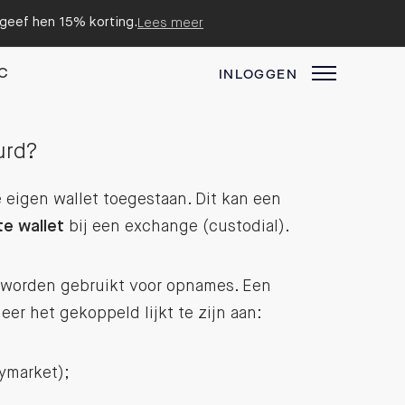
n geef hen 15% korting.
Lees meer
C
INLOGGEN
urd?
je eigen wallet toegestaan. Dit kan een
e wallet
bij een exchange (custodial).
worden gebruikt voor opnames. Een
r het gekoppeld lijkt te zijn aan:
ymarket);