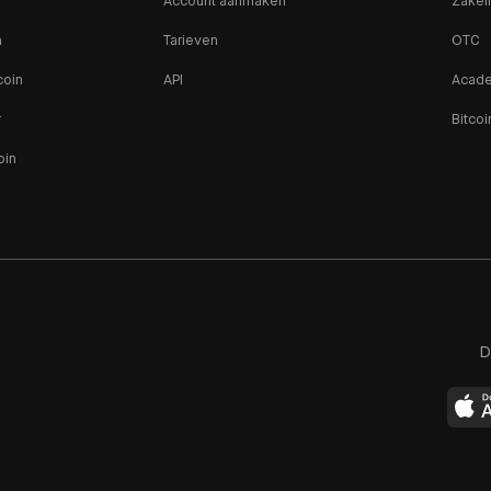
Account aanmaken
Zakeli
n
Tarieven
OTC
coin
API
Acad
r
Bitcoi
oin
D