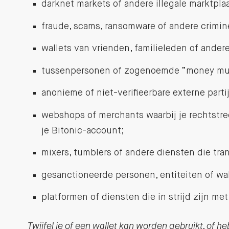
darknet markets of andere illegale marktpla
fraude, scams, ransomware of andere crimine
wallets van vrienden, familieleden of ander
tussenpersonen of zogenoemde “money mu
anonieme of niet-verifieerbare externe parti
webshops of merchants waarbij je rechtstre
je Bitonic-account;
mixers, tumblers of andere diensten die tra
gesanctioneerde personen, entiteiten of wal
platformen of diensten die in strijd zijn me
Twijfel je of een wallet kan worden gebruikt, of 