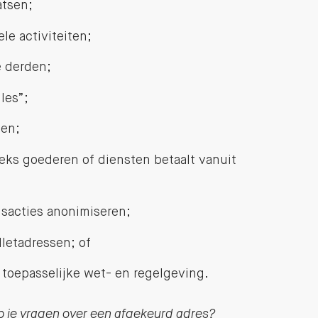
atsen;
le activiteiten;
e derden;
les”;
jen;
eks goederen of diensten betaalt vanuit
nsacties anonimiseren;
letadressen; of
t toepasselijke wet- en regelgeving.
heb je vragen over een afgekeurd adres?