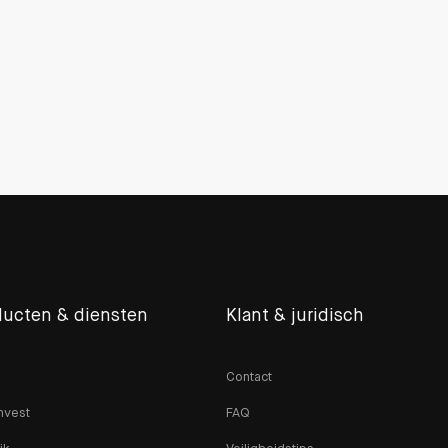
ducten & diensten
Klant & juridisch
Contact
nvest
FAQ