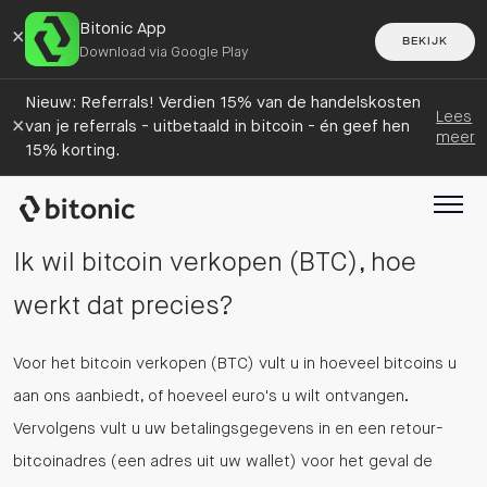
Bitonic App
×
BEKIJK
Download via Google Play
Nieuw: Referrals! Verdien 15% van de handelskosten
Lees
×
van je referrals - uitbetaald in bitcoin - én geef hen
meer
15% korting.
Ik wil bitcoin verkopen (BTC), hoe
werkt dat precies?
Voor het bitcoin verkopen (BTC) vult u in hoeveel bitcoins u
aan ons aanbiedt, of hoeveel euro's u wilt ontvangen.
Vervolgens vult u uw betalingsgegevens in en een retour-
bitcoinadres (een adres uit uw wallet) voor het geval de