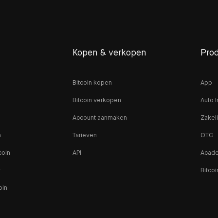
Kopen & verkopen
Pro
Bitcoin kopen
App
Bitcoin verkopen
Auto I
Account aanmaken
Zakeli
n
Tarieven
OTC
coin
API
Acad
r
Bitcoi
oin