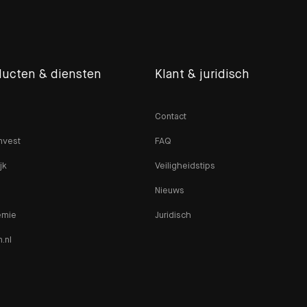
ducten & diensten
Klant & juridisch
Contact
nvest
FAQ
jk
Veiligheidstips
Nieuws
emie
Juridisch
n.nl