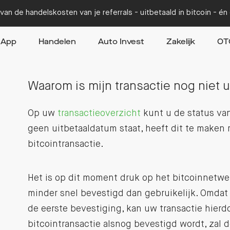
van de handelskosten van je referrals - uitbetaald in bitcoin - é
App
Handelen
Auto Invest
Zakelijk
OT
Waarom is mijn transactie nog niet u
Op uw
transactieoverzicht
kunt u de status van
geen uitbetaaldatum staat, heeft dit te maken
bitcointransactie.
Het is op dit moment druk op het bitcoinnetwe
minder snel bevestigd dan gebruikelijk. Omdat
de eerste bevestiging, kan uw transactie hierd
bitcointransactie alsnog bevestigd wordt, zal