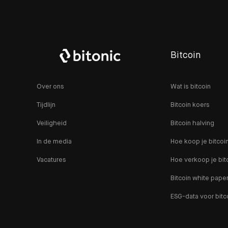
Bitcoin
Over ons
Wat is bitcoin
Tijdlijn
Bitcoin koers
Veiligheid
Bitcoin halving
In de media
Hoe koop je bitcoi
Vacatures
Hoe verkoop je bit
Bitcoin white pape
ESG-data voor bitc