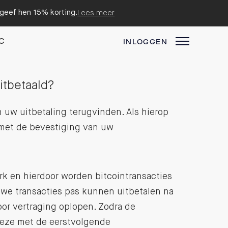
n geef hen 15% korting.
Lees meer
C
INLOGGEN
itbetaald?
 uw uitbetaling terugvinden. Als hierop
 met de bevestiging van uw
rk en hierdoor worden bitcointransacties
 we transacties pas kunnen uitbetalen na
oor vertraging oplopen. Zodra de
 deze met de eerstvolgende