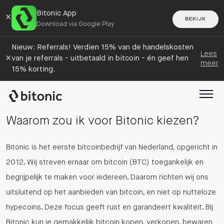
Bitonic App
×
BEKIJK
Download via Google Play
Nieuw: Referrals! Verdien 15% van de handelskosten
Lees
×
van je referrals - uitbetaald in bitcoin - én geef hen
meer
15% korting.
Waarom zou ik voor Bitonic kiezen?
Bitonic is het eerste bitcoinbedrijf van Nederland, opgericht in
2012. Wij streven ernaar om bitcoin (BTC) toegankelijk en
begrijpelijk te maken voor iedereen. Daarom richten wij ons
uitsluitend op het aanbieden van bitcoin, en niet op nutteloze
hypecoins. Deze focus geeft rust en garandeert kwaliteit. Bij
Bitonic kun je gemakkelijk bitcoin kopen, verkopen, bewaren