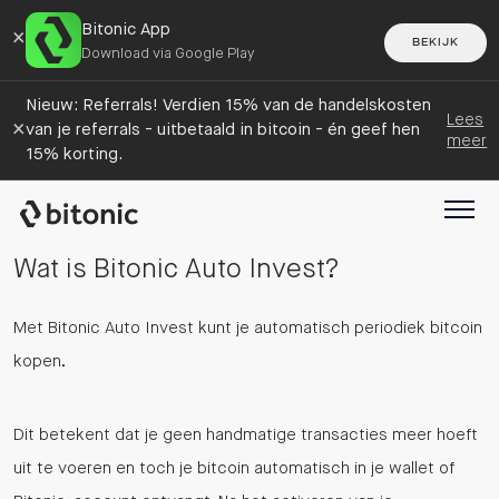
Bitonic App
×
BEKIJK
Download via Google Play
Nieuw: Referrals! Verdien 15% van de handelskosten
Lees
×
van je referrals - uitbetaald in bitcoin - én geef hen
meer
15% korting.
Wat is Bitonic Auto Invest?
Met Bitonic Auto Invest kunt je automatisch periodiek bitcoin
kopen.
Dit betekent dat je geen handmatige transacties meer hoeft
uit te voeren en toch je bitcoin automatisch in je wallet of