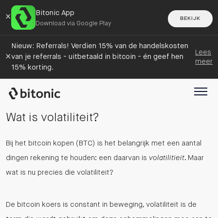
Bitonic App
×
BEKIJK
Download via Google Play
Nieuw: Referrals! Verdien 15% van de handelskosten
Lees
×
van je referrals - uitbetaald in bitcoin - én geef hen
meer
15% korting.
Wat is volatiliteit?
Bij het bitcoin kopen (BTC) is het belangrijk met een aantal
dingen rekening te houden: een daarvan is
volatilitieit
. Maar
wat is nu precies die volatiliteit?
De bitcoin koers is constant in beweging, volatiliteit is de