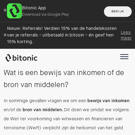
Bitonic App
×
BEKIJK
Download via Google Play
Nieuw: Referrals! Verdien 15% van de handelskosten
Lees
×
van je referrals - uitbetaald in bitcoin - én geef hen
meer
15% korting.
Wat is een bewijs van inkomen of de
bron van middelen?
In sommige gevallen vragen we om een
bewijs van inkomen
en/of de
bron van middelen
. Dit doen we omdat we volgens
de Wet ter voorkoming van witwassen en financieren van
terrorisme (Wwft) verplicht zijn de herkomst van het geld