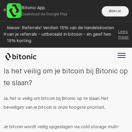
Bitonic App
×
BEKIJK
Download via Google Play
Nieuw: Referrals! Verdien 15% van de handelskosten
Lees
×
van je referrals - uitbetaald in bitcoin - én geef hen
meer
15% korting.
Is het veilig om je bitcoin bij Bitonic op
te slaan?
Ja, het is veilig om bitcoin bij Bitonic op te slaan. Het
beveiligen van je bitcoin is onze hoogste prioriteit.
Je bitcoin wordt veilig opgeslagen via cold storage multi-