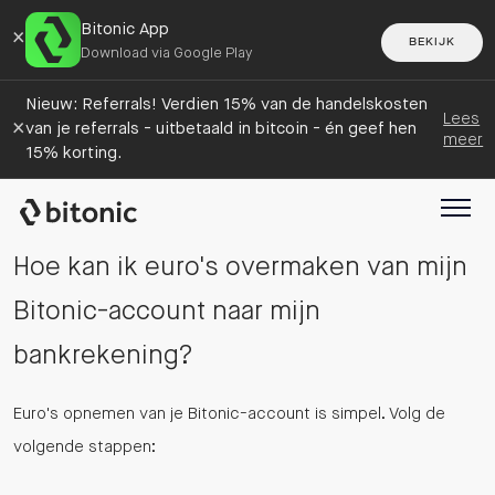
Bitonic App
×
BEKIJK
Download via Google Play
Nieuw: Referrals! Verdien 15% van de handelskosten
Lees
×
van je referrals - uitbetaald in bitcoin - én geef hen
meer
15% korting.
Hoe kan ik euro's overmaken van mijn
Bitonic-account naar mijn
bankrekening?
Euro's opnemen van je Bitonic-account is simpel. Volg de
volgende stappen: