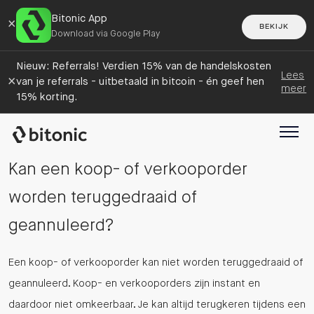
Bitonic App
×
BEKIJK
Download via Google Play
Nieuw: Referrals! Verdien 15% van de handelskosten
Lees
×
van je referrals - uitbetaald in bitcoin - én geef hen
meer
15% korting.
Kan een koop- of verkooporder
worden teruggedraaid of
geannuleerd?
Een koop- of verkooporder kan niet worden teruggedraaid of
geannuleerd. Koop- en verkooporders zijn instant en
daardoor niet omkeerbaar. Je kan altijd terugkeren tijdens een