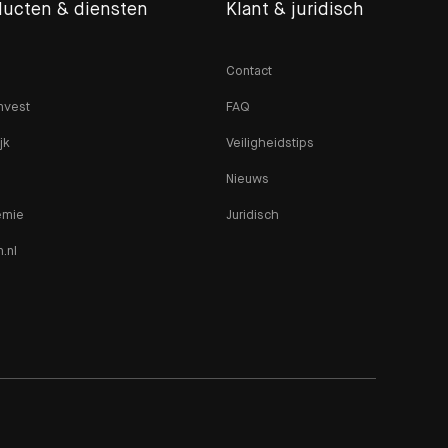
ducten & diensten
Klant & juridisch
Contact
nvest
FAQ
jk
Veiligheidstips
Nieuws
emie
Juridisch
n.nl