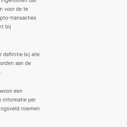
t ingenomen dat
n voor de te
pto-transacties
t bij
definitie bij alle
worden aan de
.
gewoon een
 informatie per
oringsveld noemen