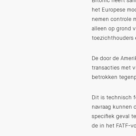
Bitonic heeft sa
het Europese mode
nemen controle ma
alleen op grond v
toezichthouders e
De door de Amerik
transacties met 
betrokken tegenpa
Dit is technisch 
navraag kunnen d
specifiek geval 
de in het FATF-vo