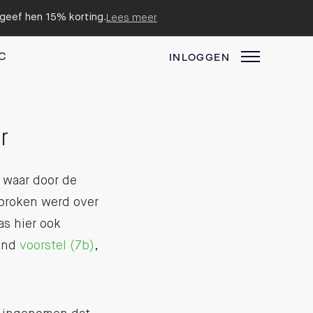
n geef hen 15% korting.
Lees meer
C
INLOGGEN
r
 waar door de
sproken werd over
as hier ook
aand
voorstel (7b)
,