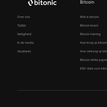
Bitcoin
Over ons
Wat is bitcoin
Tijdlijn
Bitcoin koers
Veiligheid
Bitcoin halving
In de media
Hoe koop je bitcoi
Vacatures
Hoe verkoop je bit
Bitcoin white pape
ESG-data voor bitc