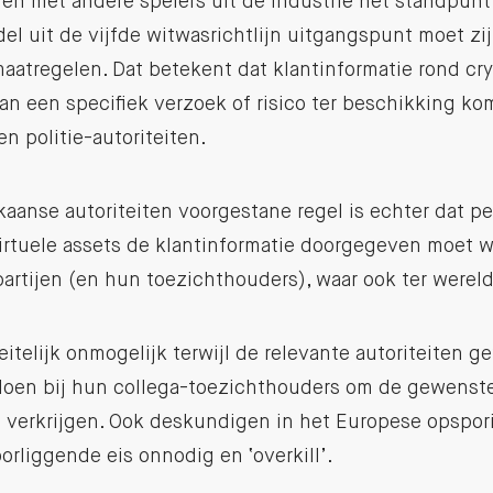
men met andere spelers uit de industrie het standpun
l uit de vijfde witwasrichtlijn uitgangspunt moet zij
atregelen. Dat betekent dat klantinformatie rond cry
an een specifiek verzoek of risico ter beschikking kom
n politie-autoriteiten.
aanse autoriteiten voorgestane regel is echter dat per 
virtuele assets de klantinformatie doorgegeven moet 
rtijen (en hun toezichthouders), waar ook ter wereld
feitelijk onmogelijk terwijl de relevante autoriteiten 
oen bij hun collega-toezichthouders om de gewenste
te verkrijgen. Ook deskundigen in het Europese opsp
orliggende eis onnodig en ‘overkill’.