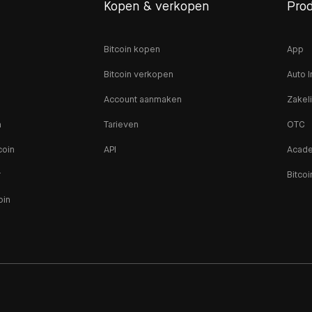
Kopen & verkopen
Pro
Bitcoin kopen
App
Bitcoin verkopen
Auto I
Account aanmaken
Zakeli
n
Tarieven
OTC
coin
API
Acad
r
Bitcoi
oin