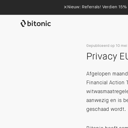
×
Nieuw: Referrals! Verdien 15% 
Gepubliceerd op 10 mei
Privacy E
Afgelopen maanda
Financial Action 
witwasmaatregelen
aanwezig en is b
geschaad wordt.