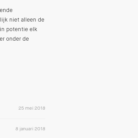
tende
jk niet alleen de
in potentie elk
ger onder de
25 mei 2018
8 januari 2018