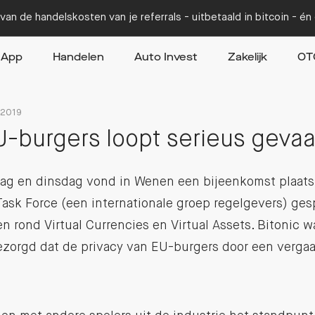
van de handelskosten van je referrals - uitbetaald in bitcoin - é
App
Handelen
Auto Invest
Zakelijk
OT
 2019
U-burgers loopt serieus gevaa
g en dinsdag vond in Wenen een bijeenkomst plaats
Task Force (een internationale groep regelgevers) ge
 rond Virtual Currencies en Virtual Assets. Bitonic w
ezorgd dat de privacy van EU-burgers door een verg