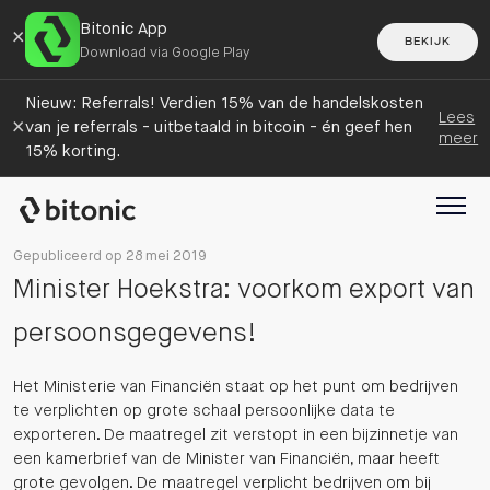
Bitonic App
×
BEKIJK
Download via Google Play
Nieuw: Referrals! Verdien 15% van de handelskosten
Lees
×
van je referrals - uitbetaald in bitcoin - én geef hen
meer
15% korting.
Gepubliceerd op 28 mei 2019
Minister Hoekstra: voorkom export van
persoonsgegevens!
Het Ministerie van Financiën staat op het punt om bedrijven
te verplichten op grote schaal persoonlijke data te
exporteren. De maatregel zit verstopt in een bijzinnetje van
een kamerbrief van de Minister van Financiën, maar heeft
grote gevolgen. De maatregel verplicht bedrijven om bij