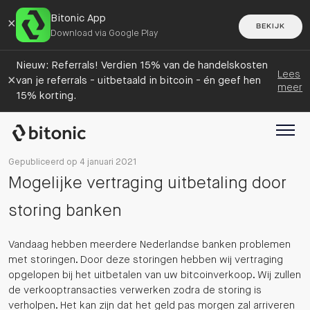
Bitonic App
×
BEKIJK
Download via Google Play
Nieuw: Referrals! Verdien 15% van de handelskosten
Lees
×
van je referrals - uitbetaald in bitcoin - én geef hen
meer
15% korting.
Gepubliceerd op 4 januari 2021
Mogelijke vertraging uitbetaling door
storing banken
Vandaag hebben meerdere Nederlandse banken problemen
met storingen. Door deze storingen hebben wij vertraging
opgelopen bij het uitbetalen van uw bitcoinverkoop. Wij zullen
de verkooptransacties verwerken zodra de storing is
verholpen. Het kan zijn dat het geld pas morgen zal arriveren