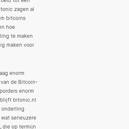
oeid tot een
tonic zagen al
om bitcoins
en hoe
ling te maken
dig maken voor
vraag enorm
van de Bitcoin-
oporders enorm
ijft bitonic.nl
 onderling
wat serieuzere
 die op termijn