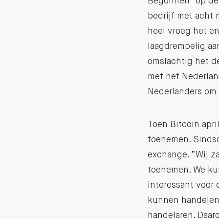
Begonnen “op de 
bedrijf met acht 
heel vroeg het e
laagdrempelig aan
omslachtig het d
met het Nederlan
Nederlanders om 
Toen Bitcoin apri
toenemen. Sindsd
exchange. “Wij z
toenemen. We kun
interessant voor
kunnen handelen 
handelaren. Daaro