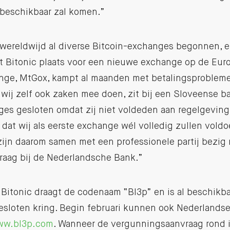
 beschikbaar zal komen.”
s wereldwijd al diverse Bitcoin-exchanges begonnen, 
et Bitonic plaats voor een nieuwe exchange op de Eur
ge, MtGox, kampt al maanden met betalingsprobleme
 wij zelf ook zaken mee doen, zit bij een Sloveense ban
es gesloten omdat zij niet voldeden aan regelgeving.
 dat wij als eerste exchange wél volledig zullen vold
zijn daarom samen met een professionele partij bezig
aag bij de Nederlandsche Bank.”
Bitonic draagt de codenaam “Bl3p” en is al beschikba
besloten kring. Begin februari kunnen ook Nederlandse
w.bl3p.com
. Wanneer de vergunningsaanvraag rond i