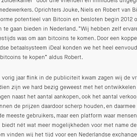
zolderkamer” door drie vrienden en inmiddels uitgegr
medewerkers. Oprichters Jouke, Niels en Robert van Bi
norme potentieel van Bitcoin en besloten begin 2012 
 te gaan bieden in Nederland. “Wij hebben zelf ervar
estijds was om aan bitcoins te komen. Door een koppe
dse betaalsysteem iDeal konden we het heel eenvou
bitcoins te kopen” aldus Robert.
l vorig jaar flink in de publiciteit kwam zagen wij de 
ien zijn we hard bezig geweest met het ontwikkelen 
agen naast het aantal aankopen, ook het aantal verko
nen de prijzen daardoor scherp houden, en daarmee bl
 de meeste gebruikers, maar een platform waar mensen
biedt nét wat meer mogelijkheden voor met name de 
m vinden wij het tijd voor een Nederlandse exchange,