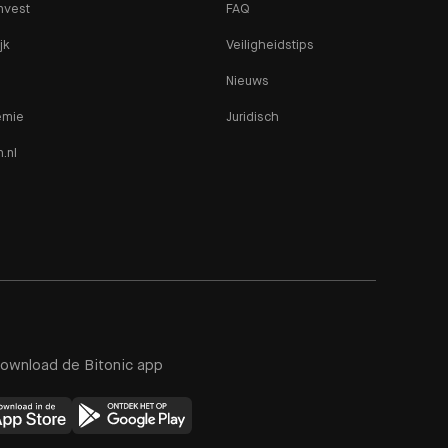
nvest
FAQ
jk
Veiligheidstips
Nieuws
emie
Juridisch
n.nl
ownload de Bitonic app