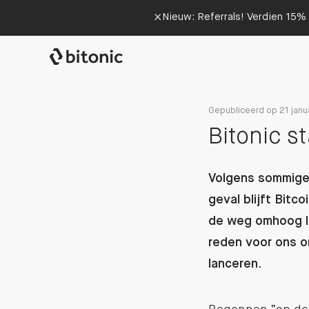
×
Nieuw: Referrals! Verdien 15% 
Gepubliceerd op 21 janu
Bitonic s
Volgens sommigen
geval blijft Bitc
de weg omhoog li
reden voor ons 
lanceren.