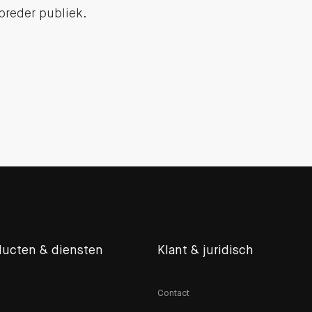
breder publiek.
ducten & diensten
Klant & juridisch
Contact