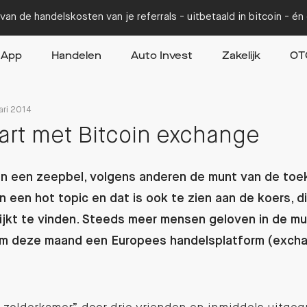
van de handelskosten van je referrals - uitbetaald in bitcoin - é
App
Handelen
Auto Invest
Zakelijk
OT
ari 2014
tart met Bitcoin exchange
 een zeepbel, volgens anderen de munt van de toek
oin een hot topic en dat is ook te zien aan de koers, 
jkt te vinden. Steeds meer mensen geloven in de mun
om deze maand een Europees handelsplatform (excha