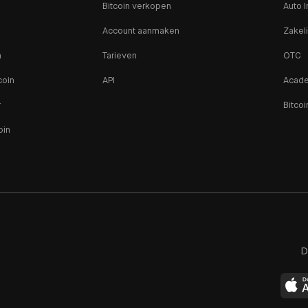
Bitcoin verkopen
Auto I
Account aanmaken
Zakeli
n
Tarieven
OTC
coin
API
Acad
r
Bitcoi
oin
D