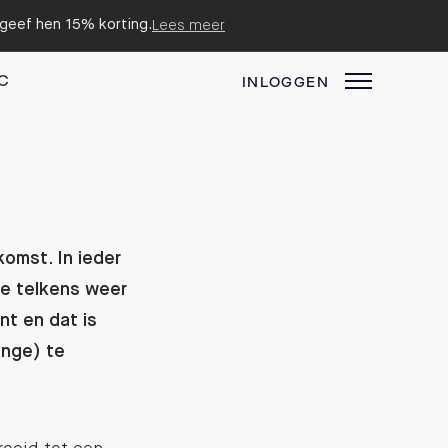
n geef hen 15% korting.
Lees meer
C
INLOGGEN
omst. In ieder
die telkens weer
t en dat is
nge) te