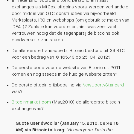
In Nederland, voordat Bitonic bestond en naast
exchanges als MtGox, bitcoins vooral werden verhandeld
door middel van OTC constructies via bijvoorbeeld
Marktplaats, IRC en webshops (om gebruik te maken van
iDEAL)? Zoals je kan voorstellen, hier was zeer veel
vertrouwen nodig dat de tegenpartij de bitcoins ook
daadwerkelijk zou sturen.
De allereerste transactie bij Bitonic bestond uit 39 BTC
voor een bedrag van € 165,43 op 25-04-2012?
De eerste code voor de website van Bitonic uit 2011
komen en nog steeds in de huidige website zitten?
De eerste bitcoin prijsbepaling via
NewLibertyStandard
was?
Bitcoinmarket.com
(Mar,2010) de allereerste bitcoin
exchange was?
Quote user dwdollar (January 15, 2010, 09:42:18
AM) via Bitcointalk.org:
"Hi everyone. I'm in the