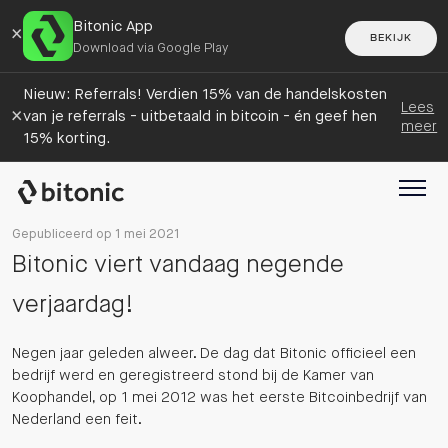
Bitonic App
×
BEKIJK
Download via Google Play
Nieuw: Referrals! Verdien 15% van de handelskosten
Lees
×
van je referrals - uitbetaald in bitcoin - én geef hen
meer
15% korting.
Gepubliceerd op 1 mei 2021
Bitonic viert vandaag negende
verjaardag!
Negen jaar geleden alweer. De dag dat Bitonic officieel een
bedrijf werd en geregistreerd stond bij de Kamer van
Koophandel, op 1 mei 2012 was het eerste Bitcoinbedrijf van
Nederland een feit.