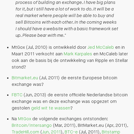
process of building an exchange. I have big plans
for it, but I still have a lot of work to do. It will be a
real market where people will be able to buy and
sell Bitcoins with each other. In the coming weeks
I should have a website with a basic framework set
up. Please bear with me."
MtGox (Jul, 2010) is ontwikkeld door
Jed McCaleb
en in
Maart 2011 verkocht aan
Mark Karpales
en McCaleb later
ook aan de basis bij de ontwikkeling van Ripple en Stellar
stond?
Bitmarket.eu
(Jul, 2011) de eerste Europese bitcoin
exchange was?
FBTC
(Jun, 2013) de eerste officiële Nederlandse bitcoin
exchange was en deze exchange was opgezet om
gestolen
geld wit te wassen
?
Na
MtGox
de volgende exchanges ontstonden:
Britcoin/Intersango
(Mar, 2011), BitMarket.eu (Apr, 2011),
TradeHill.com
(
Jun, 2011
),
BTC-e
(Jul, 2011),
Bitstamp