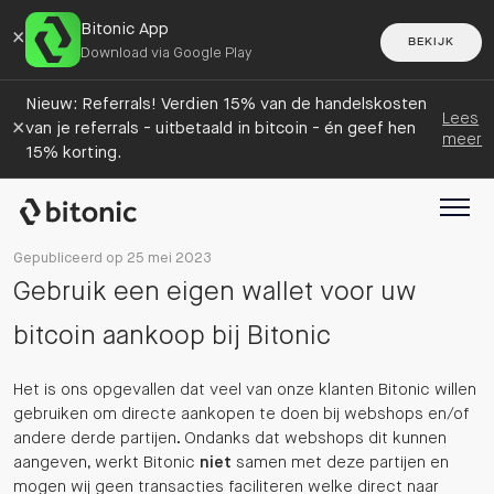
Bitonic App
×
BEKIJK
Download via Google Play
Nieuw: Referrals! Verdien 15% van de handelskosten
Lees
×
van je referrals - uitbetaald in bitcoin - én geef hen
meer
15% korting.
Gepubliceerd op 25 mei 2023
Gebruik een eigen wallet voor uw
bitcoin aankoop bij Bitonic
Het is ons opgevallen dat veel van onze klanten Bitonic willen
gebruiken om directe aankopen te doen bij webshops en/of
andere derde partijen. Ondanks dat webshops dit kunnen
aangeven, werkt Bitonic
niet
samen met deze partijen en
mogen wij geen transacties faciliteren welke direct naar