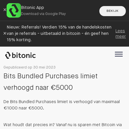
Bitonic App
×
BEKIJK
Download via Google Play
Nieuw: Referrals! Verdien 15% van de handelskosten
Lees
×
van je referrals - uitbetaald in bitcoin - én geef hen
meer
15% korting.
Gepubliceerd op 30 mei 2023
Bits Bundled Purchases limiet
verhoogd naar €5000
De Bits Bundled Purchases limiet is verhoogd van maximaal
€1000 naar €5000.
Wat houdt dat precies in? Vanaf nu is sparen met Bitcoin via