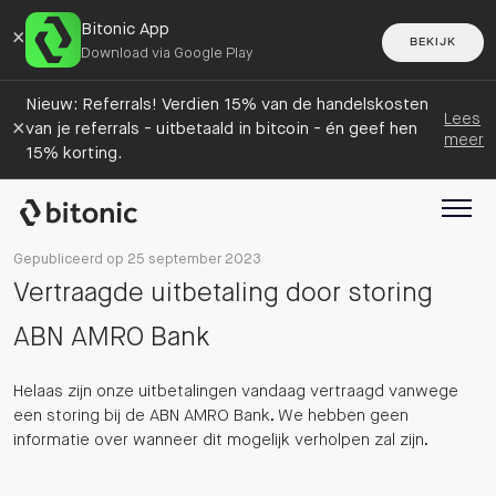
Bitonic App
×
BEKIJK
Download via Google Play
Nieuw: Referrals! Verdien 15% van de handelskosten
Lees
×
van je referrals - uitbetaald in bitcoin - én geef hen
meer
15% korting.
Gepubliceerd op 25 september 2023
Vertraagde uitbetaling door storing
ABN AMRO Bank
Helaas zijn onze uitbetalingen vandaag vertraagd vanwege
een storing bij de ABN AMRO Bank. We hebben geen
informatie over wanneer dit mogelijk verholpen zal zijn.