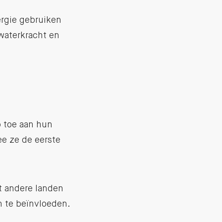
rgie gebruiken
waterkracht en
 toe aan hun
e ze de eerste
it andere landen
n te beïnvloeden.