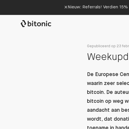
×
Nieuw: Referrals! Verdien 15% 
Gepubliceerd op 23 febr
Weekupdat
De Europese Cen
waarin zeer sele
bitcoin. De aute
bitcoin op weg wa
aandacht aan bes
wordt, dat donati
toename in hande