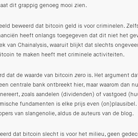
aat dit grappig genoeg mooi zien.
eeld beweerd dat bitcoin geld is voor criminelen. Zel
nanciën heeft onlangs toegegeven dat dit niet het gev
k van Chainalysis, waaruit blijkt dat slechts ongeve
itcoin te maken heeft met criminele activiteiten.
d dat de waarde van bitcoin
zero
is. Het argument dat
een centrale bank ontbreekt hier, maar waarom dan n
nereert, zoals aandelen (dividenden) of vastgoed (h
mische fundamenten is elke prijs even (on)plausibel.
opers van slangenolie, aldus de auteurs van de blog.
erd dat bitcoin slecht is voor het milieu, geen gedec