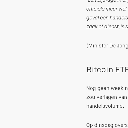
‘
Een bijdrage in c
officiële maar wel
geval een handels
zaak of dienst, is 
(Minister De Jong
Bitcoin ET
Nog geen week na
zou verlagen van
handelsvolume.
Op dinsdag overs