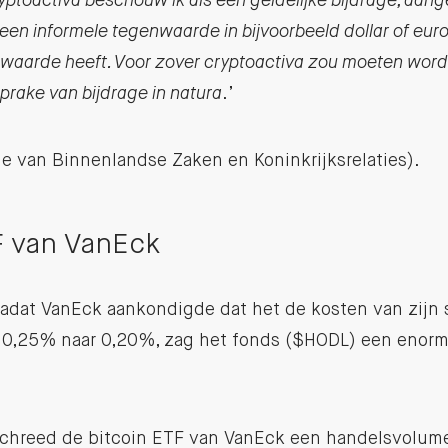
ryptoactiva beschouw ik als een geldelijke bijdrage, aan
 een informele tegenwaarde in bijvoorbeeld dollar of euro
waarde heeft. Voor zover cryptoactiva zou moeten wor
sprake van bijdrage in natura
.’
e van Binnenlandse Zaken en Koninkrijksrelaties).
F van VanEck
dat VanEck aankondigde dat het de kosten van zijn 
 0,25% naar 0,20%, zag het fonds ($HODL) een enor
chreed de bitcoin ETF van VanEck een handelsvolum