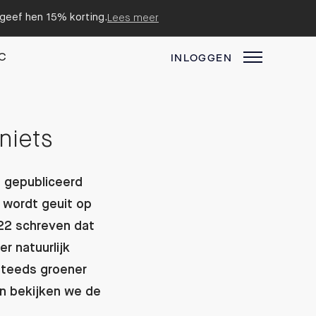
n geef hen 15% korting.
Lees meer
C
INLOGGEN
niets
 gepubliceerd
 wordt geuit op
022 schreven dat
r natuurlijk
steeds groener
 en bekijken we de