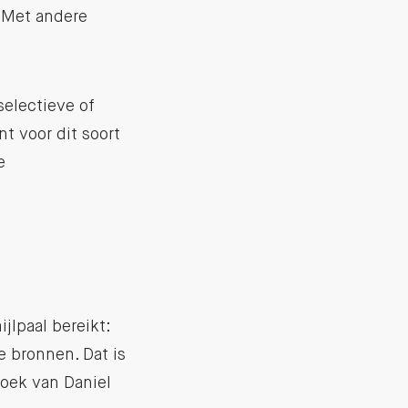
. Met andere
.
selectieve of
t voor dit soort
e
jlpaal bereikt:
e bronnen. Dat is
oek van Daniel