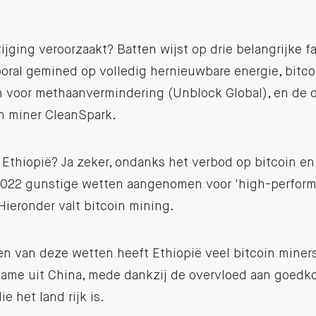
ijging veroorzaakt? Batten wijst op drie belangrijke fa
oral gemined op volledig hernieuwbare energie, bitco
n voor methaanvermindering (Unblock Global), en de 
n miner CleanSpark.
 Ethiopië? Ja zeker, ondanks het verbod op bitcoin en
n 2022 gunstige wetten aangenomen voor 'high-perfor
 Hieronder valt bitcoin mining.
n van deze wetten heeft Ethiopië veel bitcoin mine
ame uit China, mede dankzij de overvloed aan goedk
e het land rijk is.