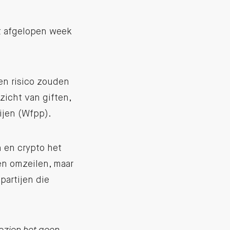
t afgelopen week
en risico zouden
icht van giften,
ijen (Wfpp).
n en crypto het
en omzeilen, maar
partijen die