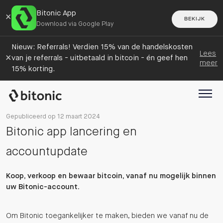
Bitonic App
×
BEKIJK
Download via Google Play
Nieuw: Referrals! Verdien 15% van de handelskosten
Lees
×
van je referrals - uitbetaald in bitcoin - én geef hen
meer
15% korting.
Gepubliceerd op 12 maart 2024
Bitonic app lancering en
accountupdate
Koop, verkoop en bewaar bitcoin, vanaf nu mogelijk binnen
uw Bitonic-account.
Om Bitonic toegankelijker te maken, bieden we vanaf nu de