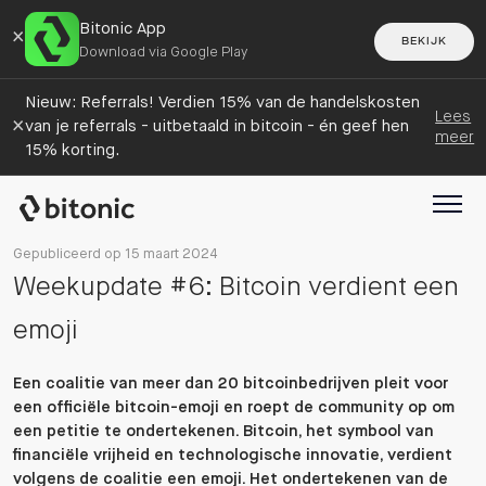
Bitonic App
×
BEKIJK
Download via Google Play
Nieuw: Referrals! Verdien 15% van de handelskosten
Lees
×
van je referrals - uitbetaald in bitcoin - én geef hen
meer
15% korting.
Gepubliceerd op 15 maart 2024
Weekupdate #6: Bitcoin verdient een
emoji
Een coalitie van meer dan 20 bitcoinbedrijven pleit voor
een officiële bitcoin-emoji en roept de community op om
een petitie te ondertekenen. Bitcoin, het symbool van
financiële vrijheid en technologische innovatie, verdient
volgens de coalitie een emoji. Het ondertekenen van de