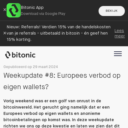
Bitonic App
×
BEKIJK
Download via Google Play
Nieuw: Referrals! Verdien 15% van de handelskosten
Lees
×
van je referrals - uitbetaald in bitcoin - én geef hen
meer
15% korting.
Gepubliceerd op 29 maart 2024
Weekupdate #8: Europees verbod op
eigen wallets?
Vorig weekend was er een golf van onrust in de
bitcoinwereld. Het gerucht ging namelijk dat er een
Europees verbod op eigen wallets en anonieme
bitcoinbetalingen op komst was. In deze weekupdate
richten we ons op deze kwestie en laten we zien dat dit