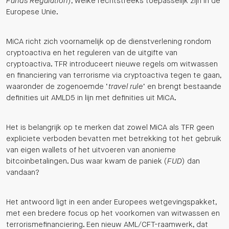
Funds Regulation
), welke rechtstreeks toepasselijk zijn in de
Europese Unie.
MiCA richt zich voornamelijk op de dienstverlening rondom
cryptoactiva en het reguleren van de uitgifte van
cryptoactiva. TFR introduceert nieuwe regels om witwassen
en financiering van terrorisme via cryptoactiva tegen te gaan,
waaronder de zogenoemde ‘
travel rule
’ en brengt bestaande
definities uit AMLD5 in lijn met definities uit MiCA.
Het is belangrijk op te merken dat zowel MiCA als TFR geen
expliciete verboden bevatten met betrekking tot het gebruik
van eigen wallets of het uitvoeren van anonieme
bitcoinbetalingen. Dus waar kwam de paniek (
FUD
) dan
vandaan?
Het antwoord ligt in een ander Europees wetgevingspakket,
met een bredere focus op het voorkomen van witwassen en
terrorismefinanciering. Een nieuw AML/CFT-raamwerk, dat