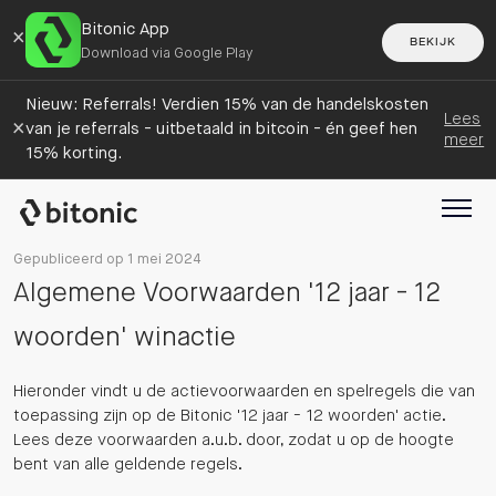
Bitonic App
×
BEKIJK
Download via Google Play
Nieuw: Referrals! Verdien 15% van de handelskosten
Lees
×
van je referrals - uitbetaald in bitcoin - én geef hen
meer
15% korting.
Gepubliceerd op 1 mei 2024
Algemene Voorwaarden '12 jaar - 12
woorden' winactie
Hieronder vindt u de actievoorwaarden en spelregels die van
toepassing zijn op de Bitonic '12 jaar - 12 woorden' actie.
Lees deze voorwaarden a.u.b. door, zodat u op de hoogte
bent van alle geldende regels.