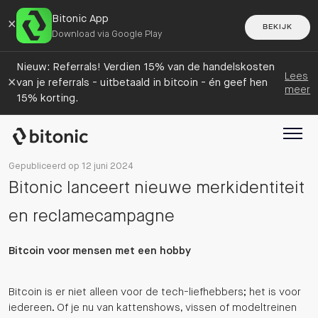
Bitonic App
×
BEKIJK
Download via Google Play
Nieuw: Referrals! Verdien 15% van de handelskosten
Lees
×
van je referrals - uitbetaald in bitcoin - én geef hen
meer
15% korting.
Gepubliceerd op 12 juni 2024
Bitonic lanceert nieuwe merkidentiteit
en reclamecampagne
Bitcoin voor mensen met een hobby
Bitcoin is er niet alleen voor de tech-liefhebbers; het is voor
iedereen. Of je nu van kattenshows, vissen of modeltreinen