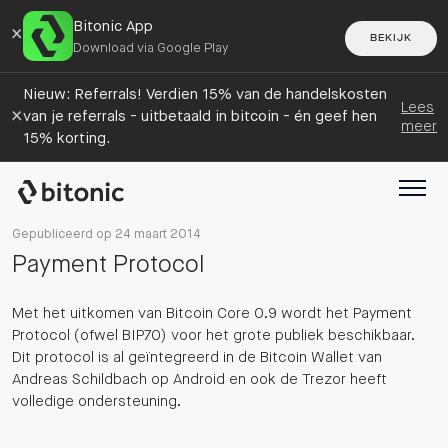
Bitonic App
×
BEKIJK
Download via Google Play
Nieuw: Referrals! Verdien 15% van de handelskosten
Lees
×
van je referrals - uitbetaald in bitcoin - én geef hen
meer
15% korting.
Gepubliceerd op 24 maart 2014
Payment Protocol
Met het uitkomen van Bitcoin Core 0.9 wordt het Payment
Protocol (ofwel BIP70) voor het grote publiek beschikbaar.
Dit protocol is al geïntegreerd in de Bitcoin Wallet van
Andreas Schildbach op Android en ook de Trezor heeft
volledige ondersteuning.