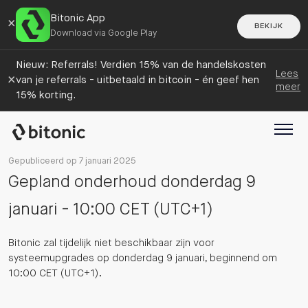
Bitonic App
×
BEKIJK
Download via Google Play
Nieuw: Referrals! Verdien 15% van de handelskosten
Lees
×
van je referrals - uitbetaald in bitcoin - én geef hen
meer
15% korting.
Gepubliceerd op 7 januari 2025
Gepland onderhoud donderdag 9
januari - 10:00 CET (UTC+1)
Bitonic zal tijdelijk niet beschikbaar zijn voor
systeemupgrades op donderdag 9 januari, beginnend om
10:00 CET (UTC+1).