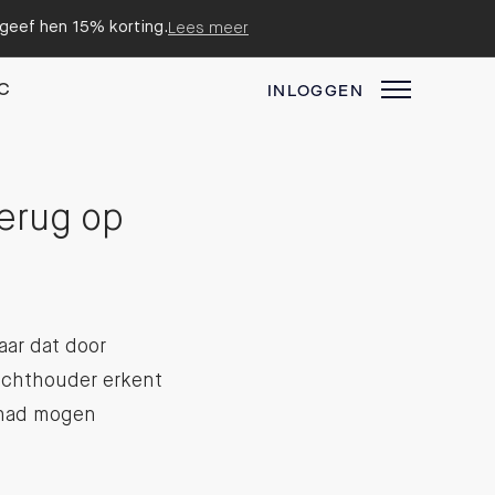
n geef hen 15% korting.
Lees meer
C
INLOGGEN
terug op
ar dat door
zichthouder erkent
 had mogen