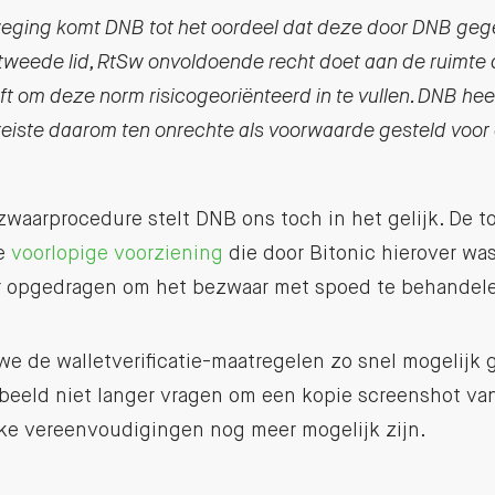
eging komt DNB tot het oordeel dat deze door DNB gege
, tweede lid, RtSw onvoldoende recht doet aan de ruimte 
eft om deze norm risicogeoriënteerd in te vullen. DNB hee
reiste daarom ten onrechte als voorwaarde gesteld voor 
zwaarprocedure stelt DNB ons toch in het gelijk. De 
re
voorlopige voorziening
die door Bitonic hierover w
er opgedragen om het bezwaar met spoed te behandel
we de walletverificatie-maatregelen zo snel mogelijk 
rbeeld niet langer vragen om een kopie screenshot va
e vereenvoudigingen nog meer mogelijk zijn.