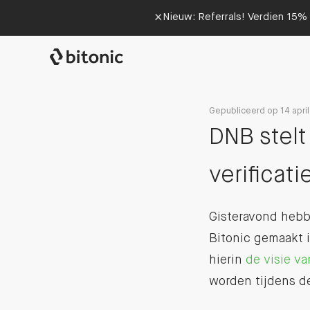
×
Nieuw: Referrals! Verdien 15% 
Gepubliceerd op 14 apri
DNB stelt
verificati
Gisteravond hebb
Bitonic gemaakt i
hierin
de visie va
worden tijdens de