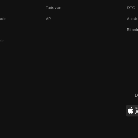
n
Tarieven
OTC
coin
API
Acad
r
Bitcoi
oin
D