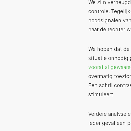
We zijn verheugd
controle. Tegelij
noodsignalen vanu
naar de rechter 
We hopen dat de p
situatie onnodig 
vooraf al gewaar
overmatig toezich
Een schril contr
stimuleert.
Verdere analyse e
ieder geval een p