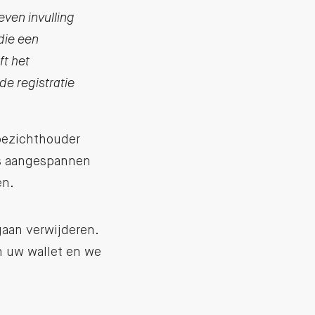
ven invulling
die een
ft het
de registratie
toezichthouder
as aangespannen
en.
gaan verwijderen.
n uw wallet en we