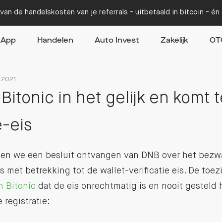
van de handelskosten van je referrals - uitbetaald in bitcoin - é
App
Handelen
Auto Invest
Zakelijk
OT
l 2021
 Bitonic in het gelijk en komt 
e-eis
en we een besluit ontvangen van DNB over het bezwa
s met betrekking tot de wallet-verificatie eis. De toe
n Bitonic
dat de eis onrechtmatig is en nooit gesteld
 registratie: