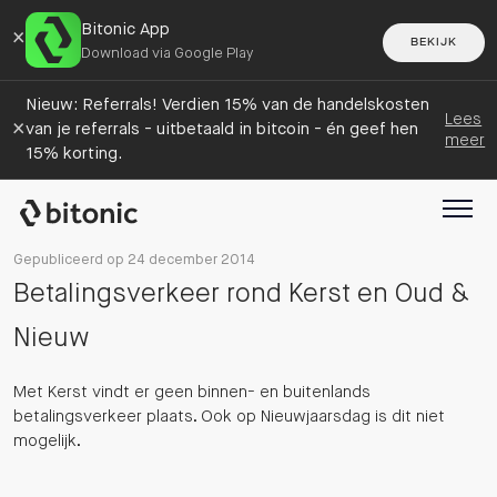
Bitonic App
×
BEKIJK
Download via Google Play
Nieuw: Referrals! Verdien 15% van de handelskosten
Lees
×
van je referrals - uitbetaald in bitcoin - én geef hen
meer
15% korting.
Gepubliceerd op 24 december 2014
Betalingsverkeer rond Kerst en Oud &
Nieuw
Met Kerst vindt er geen binnen- en buitenlands
betalingsverkeer plaats. Ook op Nieuwjaarsdag is dit niet
mogelijk.