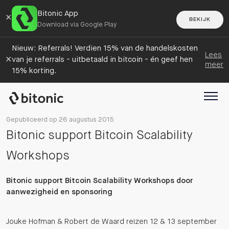
Bitonic App
×
BEKIJK
Download via Google Play
Nieuw: Referrals! Verdien 15% van de handelskosten
Lees
×
van je referrals - uitbetaald in bitcoin - én geef hen
meer
15% korting.
Gepubliceerd op 26 augustus 2015
Bitonic support Bitcoin Scalability
Workshops
Bitonic support Bitcoin Scalability Workshops door
aanwezigheid en sponsoring
Jouke Hofman & Robert de Waard reizen 12 & 13 september