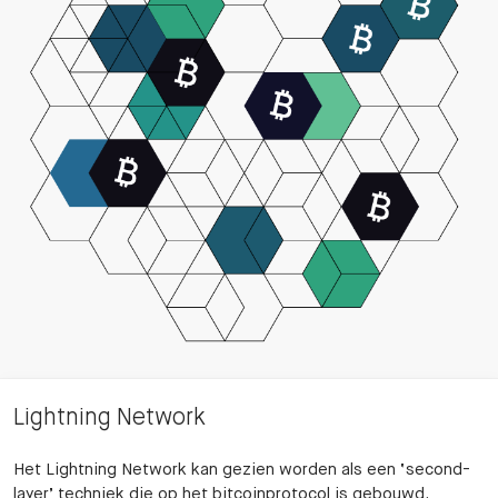
Lightning Network
Het Lightning Network kan gezien worden als een ‘second-
layer’ techniek die op het bitcoinprotocol is gebouwd.