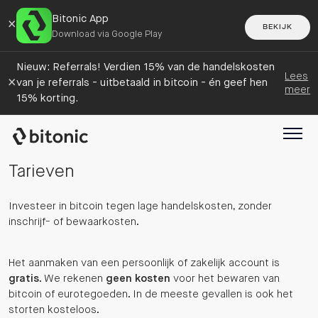
Bitonic App
×
BEKIJK
Download via Google Play
Nieuw: Referrals! Verdien 15% van de handelskosten
Lees
×
van je referrals - uitbetaald in bitcoin - én geef hen
meer
15% korting.
Tarieven
Investeer in bitcoin tegen lage handelskosten, zonder
inschrijf- of bewaarkosten.
Het aanmaken van een persoonlijk of zakelijk account is
gratis
. We rekenen
geen kosten
voor het bewaren van
bitcoin of eurotegoeden. In de meeste gevallen is ook het
storten kosteloos.