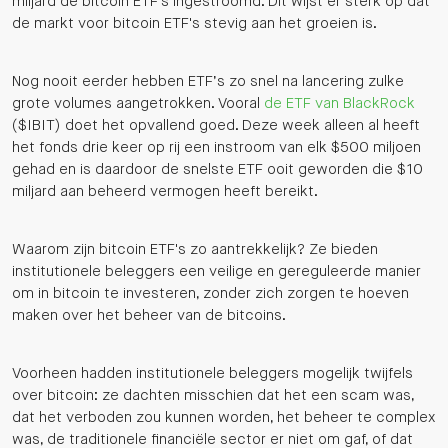
miljard de bitcoin ETF's ingestroomd. Dit wijst er sterk op dat
de markt voor bitcoin ETF's stevig aan het groeien is.
Nog nooit eerder hebben ETF’s zo snel na lancering zulke
grote volumes aangetrokken. Vooral
de ETF van BlackRock
($IBIT) doet het opvallend goed. Deze week alleen al heeft
het fonds drie keer op rij een instroom van elk $500 miljoen
gehad en is daardoor de snelste ETF ooit geworden die $10
miljard aan beheerd vermogen heeft bereikt.
Waarom zijn bitcoin ETF's zo aantrekkelijk? Ze bieden
institutionele beleggers een veilige en gereguleerde manier
om in bitcoin te investeren, zonder zich zorgen te hoeven
maken over het beheer van de bitcoins.
Voorheen hadden institutionele beleggers mogelijk twijfels
over bitcoin: ze dachten misschien dat het een scam was,
dat het verboden zou kunnen worden, het beheer te complex
was, de traditionele financiële sector er niet om gaf, of dat