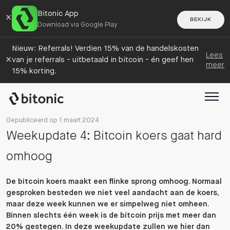
Bitonic App
×
BEKIJK
Download via Google Play
Nieuw: Referrals! Verdien 15% van de handelskosten
Lees
×
van je referrals - uitbetaald in bitcoin - én geef hen
meer
15% korting.
Gepubliceerd op 1 maart 2024
Weekupdate 4: Bitcoin koers gaat hard
omhoog
De bitcoin koers maakt een flinke sprong omhoog. Normaal
gesproken besteden we niet veel aandacht aan de koers,
maar deze week kunnen we er simpelweg niet omheen.
Binnen slechts één week is de bitcoin prijs met meer dan
20% gestegen. In deze weekupdate zullen we hier dan