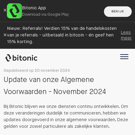
Bitonic App
×
BEKIJK
Download via Google Play
Nieuw: Referrals! Verdien 15% van de handelskosten
Lees
×
van je referrals - uitbetaald in bitcoin - én geef hen
meer
15% korting.
Gepubliceerd op 20 november 2024
Update van onze Algemene
Voorwaarden - November 2024
Bij Bitonic blijven we onze diensten continu ontwikkelen. Om
deze veranderingen duidelijk te communiceren, hebben we
updates doorgevoerd in onze algemene voorwaarden. Deze
gelden voor zowel particuliere als zakelijke klanten.