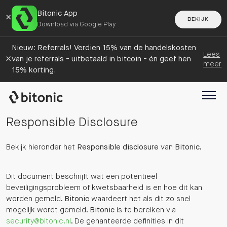
Bitonic App
×
BEKIJK
Download via Google Play
Nieuw: Referrals! Verdien 15% van de handelskosten
Lees
×
van je referrals - uitbetaald in bitcoin - én geef hen
meer
15% korting.
Responsible Disclosure
Bekijk hieronder het
Responsible disclosure
van
Bitonic
.
Dit document beschrijft wat een potentieel
beveiligingsprobleem of kwetsbaarheid is en hoe dit kan
worden gemeld.
Bitonic
waardeert het als dit zo snel
mogelijk wordt gemeld.
Bitonic
is te bereiken via
security@bitonic.nl
. De gehanteerde definities in dit