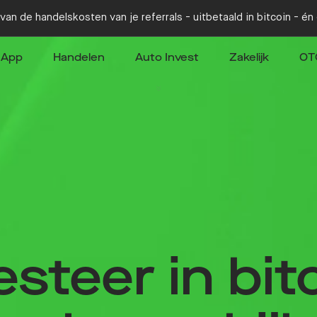
van de handelskosten van je referrals - uitbetaald in bitcoin - é
App
Handelen
Auto Invest
Zakelijk
OT
esteer in bit