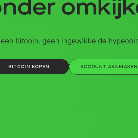
nder omkij
leen bitcoin, geen ingewikkelde hypecoi
BITCOIN KOPEN
ACCOUNT AANMAKEN