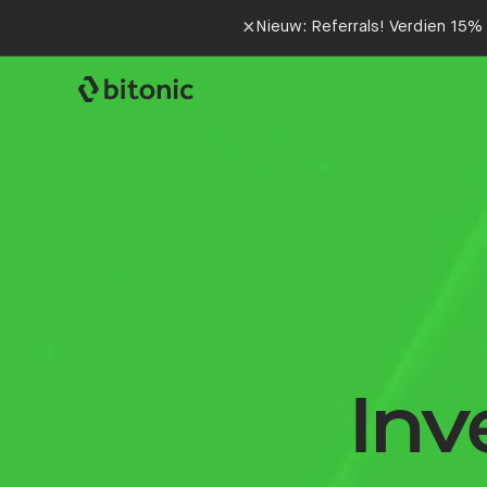
×
Nieuw: Referrals! Verdien 15% 
Inv