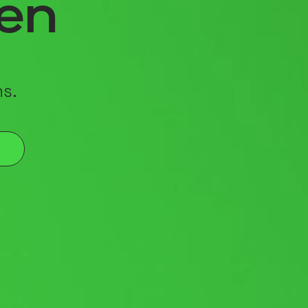
ken
ns.