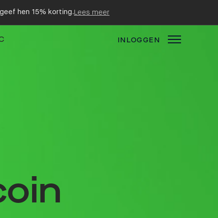
n geef hen 15% korting.
Lees meer
C
INLOGGEN
coin