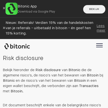
Bitonic App
×
BEKIJK
Download via Google Play
Nieuw: Referrals! Verdien 15% van de handelskosten
Lees
×
van je referrals - uitbetaald in bitcoin - én geef hen
meer
15% korting.
Risk disclosure
Bekijk hieronder de
Risk disclosure
van
Bitonic
die de
algemene risico's, de risico's van het bewaren van
Bitcoin
bij
Bitonic
en de risico's van het bewaren van
Bitcoin
in een
eigen wallet beschrijft, die verbonden zijn aan
Transacties
met
Bitcoin
.
Dit document beschrijft enkele van de belangrijkste risico's