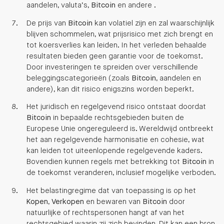
aandelen, valuta’s,
Bitcoin
en andere .
De prijs van
Bitcoin
kan volatiel zijn en zal waarschijnlijk
blijven schommelen, wat prijsrisico met zich brengt en
tot koersverlies kan leiden. In het verleden behaalde
resultaten bieden geen garantie voor de toekomst.
Door investeringen te spreiden over verschillende
beleggingscategorieën (zoals
Bitcoin
, aandelen en
andere), kan dit risico enigszins worden beperkt.
Het juridisch en regelgevend risico ontstaat doordat
Bitcoin
in bepaalde rechtsgebieden buiten de
Europese Unie ongereguleerd is. Wereldwijd ontbreekt
het aan regelgevende harmonisatie en cohesie, wat
kan leiden tot uiteenlopende regelgevende kaders.
Bovendien kunnen regels met betrekking tot
Bitcoin
in
de toekomst veranderen, inclusief mogelijke verboden.
Het belastingregime dat van toepassing is op het
Kopen
,
Verkopen
en bewaren van
Bitcoin
door
natuurlijke of rechtspersonen hangt af van het
rechtsgebied waarin zij zich bevinden. Dit kan een bron