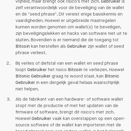
vrijheid, maar brengt ook risico's met zich.
Gebruiker
is
zelf verantwoordelijk voor de beveiliging van de wallet
en de "seed phrase". Dit vereist enige basiskennis en
vaardigheden. Hoewel er uitgebreide maatregelen
kunnen worden genomen om wallet(s) te beveiligen,
zijn beveiligingslekken en hacks van software niet uit te
sluiten. Bovendien is er niemand die de toegang tot
Bitcoin
kan herstellen als
Gebruiker
zijn wallet of seed
phrase verliest.
Bij verlies of diefstal van een wallet en seed phrase
loopt
Gebruiker
het risico
Bitcoin
te verliezen. Hoewel
Bitonic
Gebruiker
graag te woord staat, kan
Bitonic
Gebruiker
in een dergelijk geval helaas waarschijnlijk
niet helpen.
Als de fabrikant van een hardware- of software wallet
stopt met de productie of met het updaten van de
firmware of software, brengt dit risico's met zich.
Hoewel
Gebruiker
vaak kan overstappen op een open-
source software of de wallet kan importeren met de