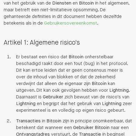
van het gebruik van de
Diensten
en
Bitcoin
in het algemeen,
maar betreft een niet-limitatieve opsomming. De
gehanteerde definities in dit document hebben dezelfde
betekenis als in de
Gebruikersovereenkomst
.
Artikel 1: Algemene risico's
Er bestaat een risico dat
Bitcoin
onherstelbaar
beschadigd raakt door een fout (bug) in het protocol.
Dit kan ertoe leiden dat er geen consensus meer is
over de inhoud van blokken of dat de zekerheid
verdwijnt dat alleen de eigenaar zijn
Bitcoin
kan
uitgeven. Dit kan ook gevolgen hebben voor
Lightning
.
Daarnaast is
Gebruiker
zich bewust van de risico's van
Lightning
en begrijpt dat het gebruik van
Lightning
zeer
experimenteel is en volledig op eigen risico gebeurt.
Transacties
in
Bitcoin
zijn in principe onomkeerbaar, dat
betekent dat wanneer een
Gebruiker
Bitcoin
naar een
Ontvangstadres
verstuurt, de
Transactie
in beginsel