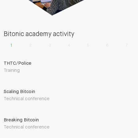
Bitonic academy activity
1
2
3
4
5
6
7
THTC/Police
Training
Scaling Bitcoin
Technical conference
Breaking Bitcoin
Technical conference