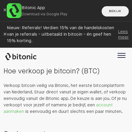
Bitonic App
×
BEKIJK
Download via Google Play
Nieuw: Referrals! Verdien 15% van de handelskosten
Lees
×
van je referrals - uitbetaald in bitcoin - én geef hen
meer
15% korting.
Hoe verkoop je bitcoin? (BTC)
Verkoop bitcoin veilig via Bitonic, het eerste bitcoinplatform
van Nederland. Stuur direct vanuit je eigen wallet, of verkoop
eenvoudig vanuit de Bitonic app. De keuze is aan jou. Of je nu
verkoopt voor jezelf of namens je bedrijf, een
account
aanmaken
is eenvoudig en duurt slechts een paar minuten.