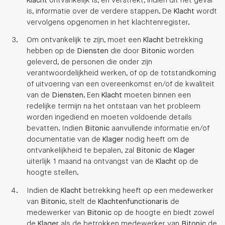
Klacht
ontvankelijk is, en verstrekt, indien dit het geval
is, informatie over de verdere stappen. De
Klacht
wordt
vervolgens opgenomen in het klachtenregister.
Om ontvankelijk te zijn, moet een
Klacht
betrekking
hebben op de
Diensten
die door
Bitonic
worden
geleverd, de personen die onder zijn
verantwoordelijkheid werken, of op de totstandkoming
of uitvoering van een overeenkomst en/of de kwaliteit
van de
Diensten
. Een
Klacht
moeten binnen een
redelijke termijn na het ontstaan van het probleem
worden ingediend en moeten voldoende details
bevatten. Indien
Bitonic
aanvullende informatie en/of
documentatie van de
Klager
nodig heeft om de
ontvankelijkheid te bepalen, zal
Bitonic
de
Klager
uiterlijk 1 maand na ontvangst van de
Klacht
op de
hoogte stellen.
Indien de
Klacht
betrekking heeft op een medewerker
van
Bitonic
, stelt de
Klachtenfunctionaris
de
medewerker van
Bitonic
op de hoogte en biedt zowel
de
Klager
als de betrokken medewerker van
Bitonic
de