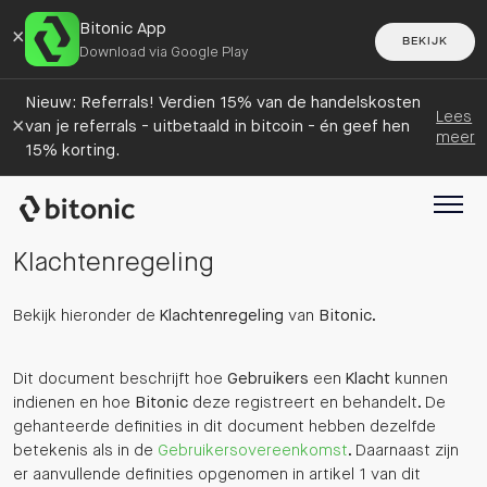
Bitonic App
×
BEKIJK
Download via Google Play
Nieuw: Referrals! Verdien 15% van de handelskosten
Lees
×
van je referrals - uitbetaald in bitcoin - én geef hen
meer
15% korting.
Klachtenregeling
Bekijk hieronder de
Klachtenregeling
van
Bitonic
.
Dit document beschrijft hoe
Gebruikers
een
Klacht
kunnen
indienen en hoe
Bitonic
deze registreert en behandelt. De
gehanteerde definities in dit document hebben dezelfde
betekenis als in de
Gebruikersovereenkomst
. Daarnaast zijn
er aanvullende definities opgenomen in artikel 1 van dit