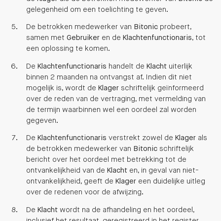
gelegenheid om een toelichting te geven.
De betrokken medewerker van
Bitonic
probeert,
samen met
Gebruiker
en de
Klachtenfunctionaris
, tot
een oplossing te komen.
De
Klachtenfunctionaris
handelt de
Klacht
uiterlijk
binnen 2 maanden na ontvangst af. Indien dit niet
mogelijk is, wordt de
Klager
schriftelijk geïnformeerd
over de reden van de vertraging, met vermelding van
de termijn waarbinnen wel een oordeel zal worden
gegeven.
De
Klachtenfunctionaris
verstrekt zowel de
Klager
als
de betrokken medewerker van
Bitonic
schriftelijk
bericht over het oordeel met betrekking tot de
ontvankelijkheid van de
Klacht
en, in geval van niet-
ontvankelijkheid, geeft de
Klager
een duidelijke uitleg
over de redenen voor de afwijzing.
De
Klacht
wordt na de afhandeling en het oordeel,
inclusief het resultaat, geregistreerd in het register.