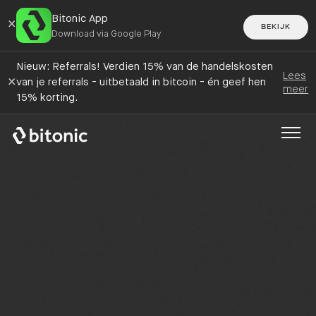
Bitonic App
×
BEKIJK
Download via Google Play
Nieuw: Referrals! Verdien 15% van de handelskosten
Lees
×
van je referrals - uitbetaald in bitcoin - én geef hen
meer
15% korting.