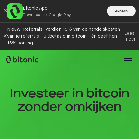
Bitonic App
×
BEKIJK
Download via Google Play
Nieuw: Referrals! Verdien 15% van de handelskosten
Lees
×
van je referrals - uitbetaald in bitcoin - én geef hen
meer
15% korting.
Investeer in bitcoin
zonder omkijken