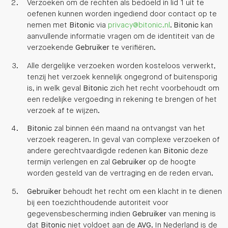
Verzoeken om de rechten als bedoeld in lid 1 uit te
oefenen kunnen worden ingediend door contact op te
nemen met
Bitonic
via
privacy@bitonic.nl
.
Bitonic
kan
aanvullende informatie vragen om de identiteit van de
verzoekende
Gebruiker
te verifiëren.
Alle dergelijke verzoeken worden kosteloos verwerkt,
tenzij het verzoek kennelijk ongegrond of buitensporig
is, in welk geval
Bitonic
zich het recht voorbehoudt om
een redelijke vergoeding in rekening te brengen of het
verzoek af te wijzen.
Bitonic
zal binnen één maand na ontvangst van het
verzoek reageren. In geval van complexe verzoeken of
andere gerechtvaardigde redenen kan
Bitonic
deze
termijn verlengen en zal
Gebruiker
op de hoogte
worden gesteld van de vertraging en de reden ervan.
Gebruiker
behoudt het recht om een klacht in te dienen
bij een toezichthoudende autoriteit voor
gegevensbescherming indien
Gebruiker
van mening is
dat
Bitonic
niet voldoet aan de
AVG
. In Nederland is de