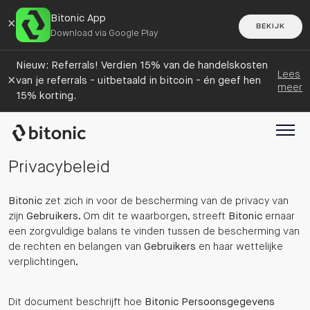
Bitonic App
×
BEKIJK
Download via Google Play
Nieuw: Referrals! Verdien 15% van de handelskosten
Lees
×
van je referrals - uitbetaald in bitcoin - én geef hen
meer
15% korting.
Privacybeleid
Bitonic
zet zich in voor de bescherming van de privacy van
zijn
Gebruikers
. Om dit te waarborgen, streeft
Bitonic
ernaar
een zorgvuldige balans te vinden tussen de bescherming van
de rechten en belangen van
Gebruikers
en haar wettelijke
verplichtingen.
Dit document beschrijft hoe
Bitonic
Persoonsgegevens