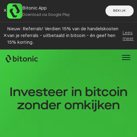
Bitonic App
×
BEKIJK
Download via Google Play
Nieuw: Referrals! Verdien 15% van de handelskosten
Lees
×
van je referrals - uitbetaald in bitcoin - én geef hen
meer
15% korting.
Investeer in bitcoin
zonder omkijken