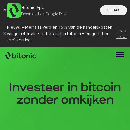
Bitonic App
×
BEKIJK
Download via Google Play
Nieuw: Referrals! Verdien 15% van de handelskosten
Lees
×
van je referrals - uitbetaald in bitcoin - én geef hen
meer
15% korting.
Investeer in bitcoin
zonder omkijken